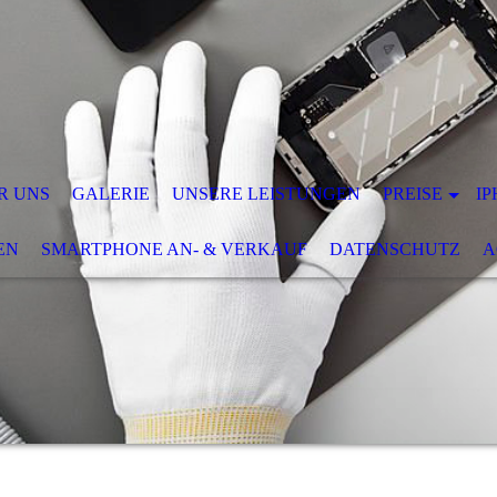
R UNS
GALERIE
UNSERE LEISTUNGEN
PREISE
IP
EN
SMARTPHONE AN- & VERKAUF
DATENSCHUTZ
A