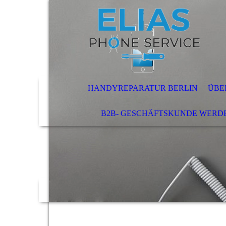
HANDYREPARATUR BERLIN
ÜBE
B2B- GESCHÄFTSKUNDE WERD